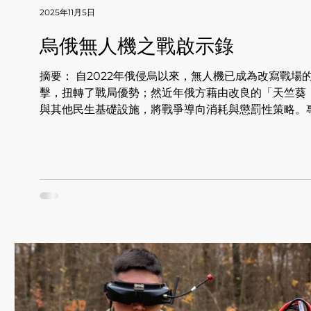
2025年11月5日
烏俄無人機之戰啟示錄
摘要： 自2022年俄侵烏以來，無人機已成為改寫戰
擊，扭轉了戰局優勢；然近年俄方藉由改良的「天竺葵（
與其他民生基礎設施，將戰爭導向消耗與懲罰性策略。
（如DELTA）、測試高能量雷射防禦、強化遠程打擊
啟示：檢視電網韌性、無人機量能與多層次防空整合（T-
現代戰爭的顛覆性影響：低成本、大量化與靈活戰術能
對台灣而言，最大教訓不是盲目追求無人機數量，而是
設施、全域感測與指揮整合平台，以及能對敵後端進行
缺，以阻斷對手的量產來源。總之，應以科技創新為基